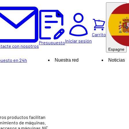
0
Carrito
Iniciar sesión
Presupuesto
tacte con nosotros
Espagne
uesto en 24h
Nuestra red
Noticias
ros productos facilitan
tenimiento de máquinas.
 accesos a máquinas
NF