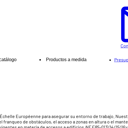
Con
Presup
catálogo
Productos a medida
’Échelle Européenne para asegurar su entorno de trabajo. Nuest
 el franqueo de obstáculos, el acceso a zonas en altura o el man
igentes en materia de accesos a edificios
NF E85-013/14/15/16
y