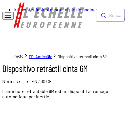
Ir al contenido
Ir al menú
Ir al pie de página
Buscar
0
Inicio
EPI Anticaida
Dispositivo retráctil cinta 6M
Dispositivo retráctil cinta 6M
Normas :
EN 360 CE
L’antichute rétractable 6M est un dispositif à freinage
automatique par inertie.