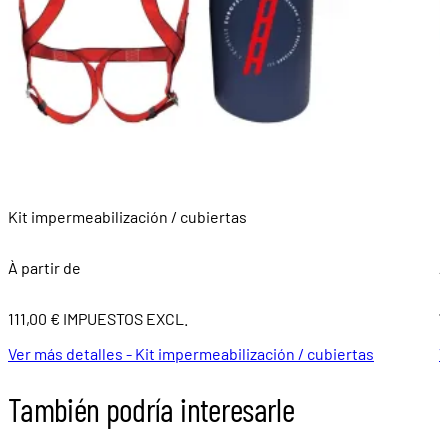
Kit impermeabilización / cubiertas
K
À partir de
À
111,00 € IMPUESTOS EXCL.
7
Ver más detalles - Kit impermeabilización / cubiertas
V
También podría interesarle