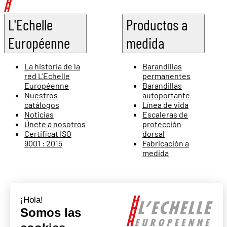
L'Echelle
Productos a
Européenne
medida
La historia de la
Barandillas
red L'Echelle
permanentes
Européenne
Barandillas
Nuestros
autoportante
catálogos
Línea de vida
Noticias
Escaleras de
Únete a nosotros
protección
Certificat ISO
dorsal
9001 : 2015
Fabricación a
medida