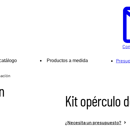
Con
Presup
catálogo
Productos a medida
nación
n
Kit opérculo 
¿Necesita un presupuesto?