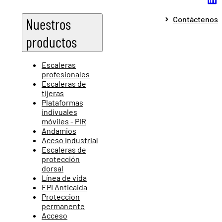
Contáctenos
Nuestros
productos
Escaleras
profesionales
Escaleras de
tijeras
Plataformas
indivuales
móviles - PIR
Andamios
Aceso industrial
Escaleras de
protección
dorsal
Línea de vida
EPI Anticaida
Proteccion
permanente
Acceso