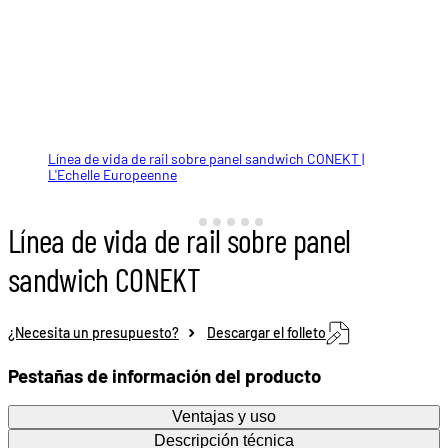
Línea de vida de rail sobre panel sandwich CONEKT |
Platina para 2 tacos oscilantes PB2
Poste oscilante PB250
Rehausse de type Diabolo AD
Chevilles à bascule
Fixation courte de rail R25
L'Echelle Europeenne
Línea de vida de rail sobre panel
sandwich CONEKT
¿Necesita un presupuesto?
Descargar el folleto
Pestañas de información del producto
Ventajas y uso
Descripción técnica