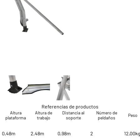
 mm
 mm
surface d'appui au sol
Referencias de productos
Altura
Altura de
Distancia al
Número de
Peso
plataforma
trabajo
soporte
peldaños
0,48m
2,48m
0,98m
2
12,00k