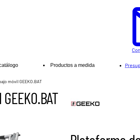
Con
Presup
catálogo
Productos a medida
abajo móvil GEEKO.BAT
l GEEKO.BAT
Plataforma de