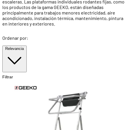
escaleras. Las plataformas individuales rodantes fijas, como
los productos de la gama GEEKO, están diseñadas
principalmente para trabajos menores electricidad, aire
acondicionado, instalación térmica, mantenimiento, pintura
en interiores y exteriores.
Ordenar por:
Relevancia
Filtrar