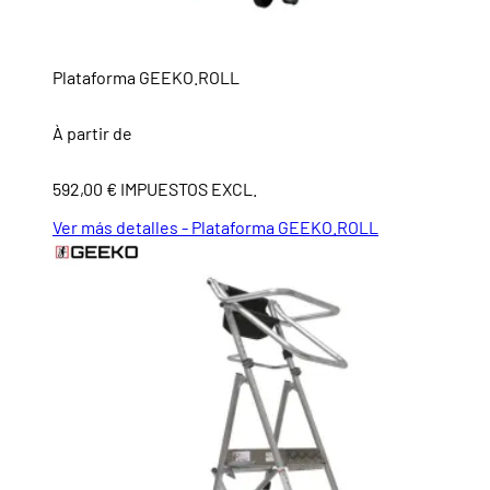
Plataforma GEEKO.ROLL
À partir de
592,00 € IMPUESTOS EXCL.
Ver más detalles - Plataforma GEEKO.ROLL