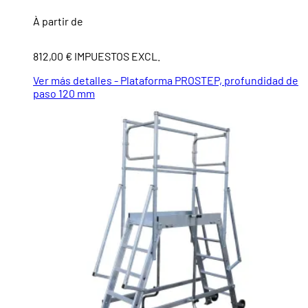
À partir de
812,00 € IMPUESTOS EXCL.
Ver más detalles - Plataforma PROSTEP, profundidad de
paso 120 mm