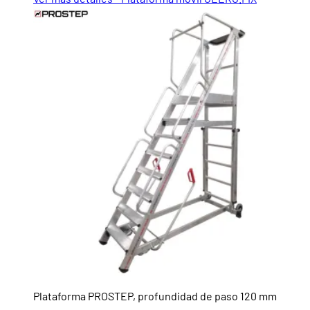
Plataforma PROSTEP, profundidad de paso 120 mm