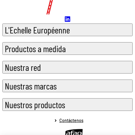
L'Echelle Européenne
Productos a medida
Nuestra red
Nuestras marcas
Nuestros productos
Contáctenos