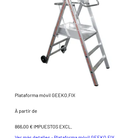
Plataforma móvil GEEKO.FIX
À partir de
866,00 € IMPUESTOS EXCL.
Ver más detalles - Plataforma móvil GEEKO.FIX