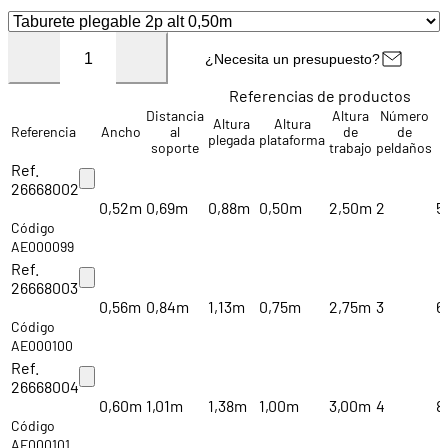
¿Necesita un presupuesto?
Referencias de productos
Distancia
Altura
Número
Altura
Altura
Referencia
Ancho
al
de
de
plegada
plataforma
soporte
trabajo
peldaños
Ref.
26668002
0,52m
0,69m
0,88m
0,50m
2,50m
2
5
Código
AE000099
Ref.
26668003
0,56m
0,84m
1,13m
0,75m
2,75m
3
6
Código
AE000100
Ref.
26668004
0,60m
1,01m
1,38m
1,00m
3,00m
4
8
Código
AE000101