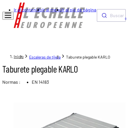
Ir al contenido
Ir al menú
Ir al pie de página
Buscar
0
Inicio
Escaleras de tijera
Taburete plegable KARLO
Taburete plegable KARLO
Normas :
EN 14183