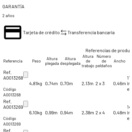
GARANTÍA
2 años
Tarjeta de crédito
Transferencia bancaria
Referencias de produ
Altura
Número
Altura
Altura
Referencia
Peso
de
de
Ancho
plegada
desplegada
trabajo
peldaños
Ref.
A0013268
11
4,81kg
0,74m
0,70m
2,13m
2 x 3
0,46m
im
ex
Código
A0013268
Ref.
A0013269
14
6,10kg
0,99m
0,94m
2,38m
2 x 4
0,48m
im
ex
Código
A0013269
Ref.