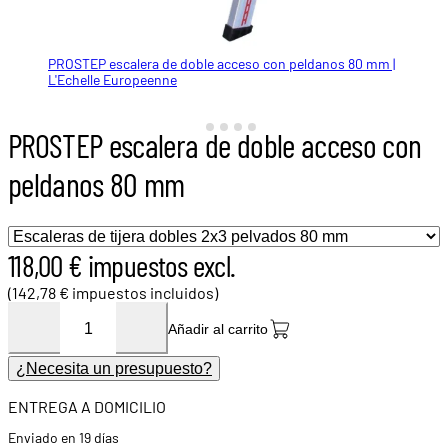
PROSTEP escalera de doble acceso con peldanos 80 mm |
PROSTEP escalera de doble acceso con peldanos 80 mm |
Patins garantis à vie
tensor de separación
Escalones de 80 mm
L'Echelle Europeenne
L'Echelle Europeenne
PROSTEP escalera de doble acceso con
peldanos 80 mm
118,00 € impuestos excl.
(142,78 € impuestos incluidos)
Añadir al carrito
¿Necesita un presupuesto?
ENTREGA A DOMICILIO
Enviado en 19 días