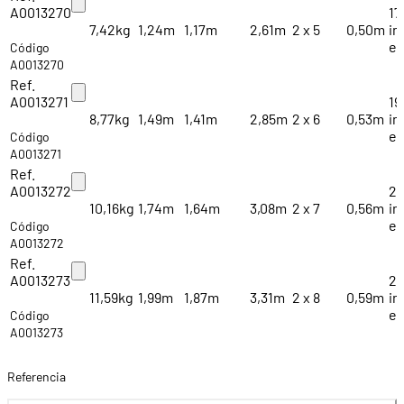
A0013270
17
7,42kg
1,24m
1,17m
2,61m
2 x 5
0,50m
im
ex
Código
A0013270
Ref.
A0013271
19
8,77kg
1,49m
1,41m
2,85m
2 x 6
0,53m
im
ex
Código
A0013271
Ref.
A0013272
22
10,16kg
1,74m
1,64m
3,08m
2 x 7
0,56m
im
ex
Código
A0013272
Ref.
A0013273
25
11,59kg
1,99m
1,87m
3,31m
2 x 8
0,59m
im
ex
Código
A0013273
Referencia