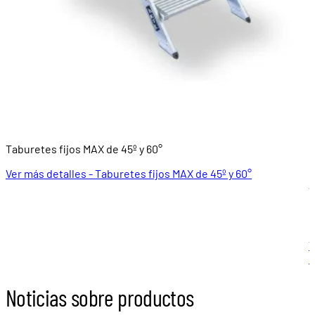
Taburetes fijos MAX de 45º y 60°
P
Ver más detalles - Taburetes fijos MAX de 45º y 60°
À
8
V
1
Noticias sobre productos