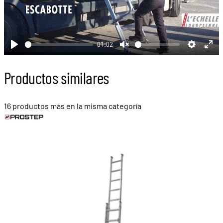
Play
01:02
Play
Unmute
Settings
Ent
full
Productos similares
16 productos más en la misma categoría