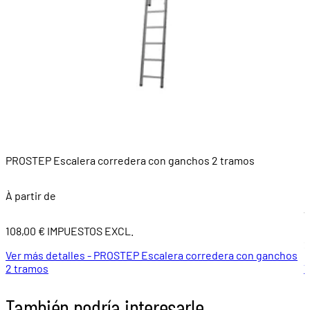
PROSTEP Escalera corredera con ganchos 2 tramos
B
À partir de
À
108,00 € IMPUESTOS EXCL.
2
Ver más detalles - PROSTEP Escalera corredera con ganchos
2 tramos
V
También podría interesarle