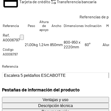
Tarjeta de crédito
Transferencia bancaria
Referencias de p
Altura
Referencia
Peso
de
Ancho
Dimensiones
Inclinación
Ma
apoyo
Ref.
A0006797
800-950 x
21,00kg
1,24m
850mm
60°
Alum
2220mm
Código
A0006797
Referencia
Escalera 5 peldaños ESCABOTTE
Pestañas de información del producto
Ventajas y uso
Descripción técnica