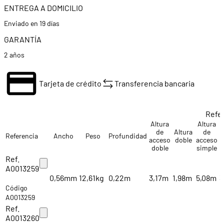
ENTREGA A DOMICILIO
Enviado en 19 días
GARANTÍA
2 años
Tarjeta de crédito
Transferencia bancaria
Refe
Altura
Altura
A
de
Altura
de
Referencia
Ancho
Peso
Profundidad
acceso
doble
acceso
doble
simple
Ref.
A0013259
0,56mm
12,61kg
0,22m
3,17m
1,98m
5,08m
3
Código
A0013259
Ref.
A0013260