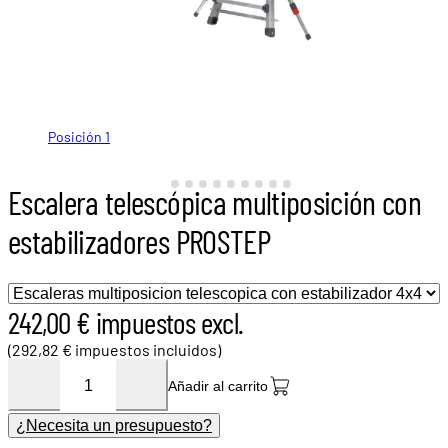
Posición 1
Posición 2
Position 3
Posición 4
Posición 4
Escalera plegada
Asa de fundición de aluminio
Patin
Gancho
Stabilisateurs
Escalera telescópica multiposición con
estabilizadores PROSTEP
242,00 € impuestos excl.
(292,82 € impuestos incluidos)
Añadir al carrito
¿Necesita un presupuesto?