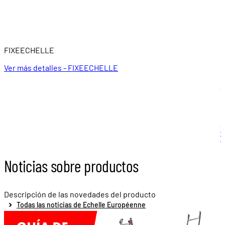
FIXEECHELLE
E
c
Ver más detalles - FIXEECHELLE
À
5
V
"
Noticias sobre productos
Descripción de las novedades del producto
Todas las noticias de Echelle Européenne