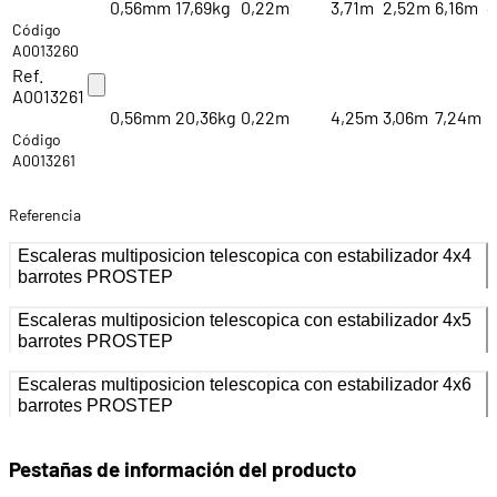
0,56mm
17,69kg
0,22m
3,71m
2,52m
6,16m
4
Código
A0013260
Ref.
A0013261
0,56mm
20,36kg
0,22m
4,25m
3,06m
7,24m
6
Código
A0013261
Referencia
Escaleras multiposicion telescopica con estabilizador 4x4
barrotes PROSTEP
Escaleras multiposicion telescopica con estabilizador 4x5
barrotes PROSTEP
Escaleras multiposicion telescopica con estabilizador 4x6
barrotes PROSTEP
Pestañas de información del producto