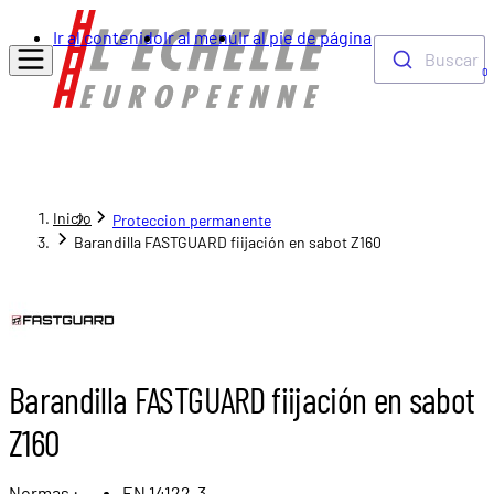
Ir al contenido
Ir al menú
Ir al pie de página
Buscar
0
Inicio
Proteccion permanente
Barandilla FASTGUARD fiijación en sabot Z160
Barandilla FASTGUARD fiijación en sabot
Z160
Normas :
EN 14122-3