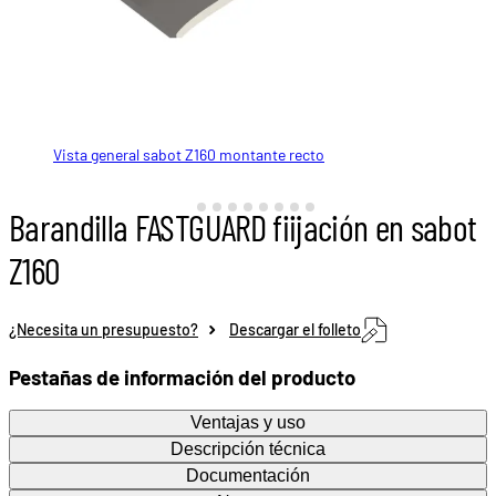
Vista general sabot Z160 montante recto
Vista general sabot Z160 montante recto
Vista general sabot Z160 montante recto
Vista general sabot Z160 montante recto
Vista general sabot Z160 montante inclinado
Vista general sabot Z160 montante inclinado
Vista general sabot Z160 montante inclinado
Vista general sabot Z160 montante inclinado
Sabot Z160 montaje recto
Barandilla FASTGUARD fiijación en sabot
Z160
¿Necesita un presupuesto?
Descargar el folleto
Pestañas de información del producto
Ventajas y uso
Descripción técnica
Documentación