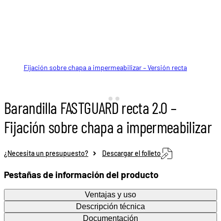
Fijación sobre chapa a impermeabilizar – Versión recta
Fijación sobre chapa a impermeabilizar montante recto
Base para chapa a impermeabilizar – Montaje recto
manguito no incluido
Barandilla FASTGUARD recta 2.0 –
Fijación sobre chapa a impermeabilizar
¿Necesita un presupuesto?
Descargar el folleto
Pestañas de información del producto
Ventajas y uso
Descripción técnica
Documentación