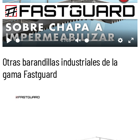
Play
01:35
Play
Unmute
Settings
Ent
full
Otras barandillas industriales de la
gama Fastguard