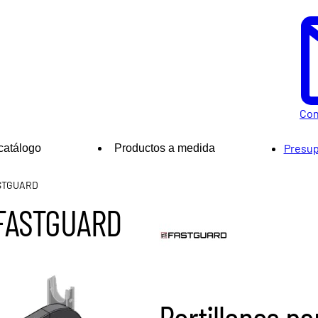
Con
Presup
catálogo
Productos a medida
FASTGUARD
a FASTGUARD
Portillones p