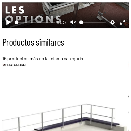
01:37
Play
Unmute
Settings
Ent
full
Productos similares
16 productos más en la misma categoría