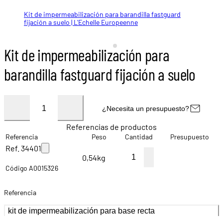
Kit de impermeabilización para barandilla fastguard
Kit de impermeabilización para barandilla fastguard
fijación a suelo | L'Echelle Europeenne
fijación a suelo | L'Echelle Europeenne
Kit de impermeabilización para
barandilla fastguard fijación a suelo
¿Necesita un presupuesto?
Referencias de productos
Referencia
Peso
Cantidad
Presupuesto
Ref. 34401
0,54kg
Código A0015326
Referencia
kit de impermeabilización para base recta